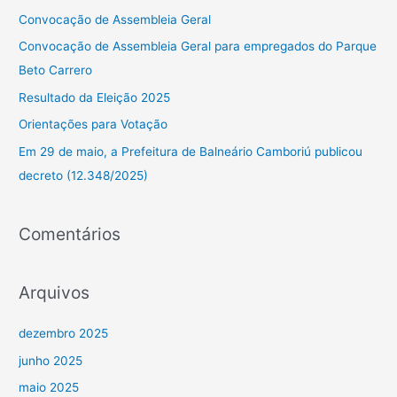
u
Convocação de Assembleia Geral
i
Convocação de Assembleia Geral para empregados do Parque
s
Beto Carrero
a
Resultado da Eleição 2025
r
Orientações para Votação
p
Em 29 de maio, a Prefeitura de Balneário Camboriú publicou
o
decreto (12.348/2025)
r
:
Comentários
Arquivos
dezembro 2025
junho 2025
maio 2025