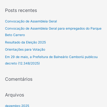
s
Posts recentes
q
u
Convocação de Assembleia Geral
i
Convocação de Assembleia Geral para empregados do Parque
s
Beto Carrero
a
Resultado da Eleição 2025
r
Orientações para Votação
p
Em 29 de maio, a Prefeitura de Balneário Camboriú publicou
o
decreto (12.348/2025)
r
:
Comentários
Arquivos
dezembro 2025