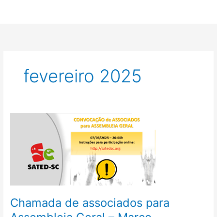
Ir
Men
para
o
princ
conteúdo
fevereiro 2025
Chamada
de
associados
para
Assembleia
Geral
–
Março
Chamada de associados para